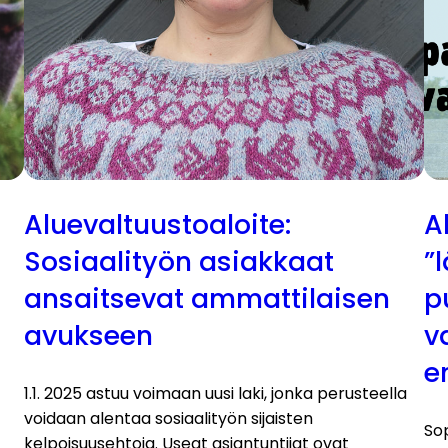
Aluevaltuustoaloite:
A
Sosiaalityön asiakkaat
”
ansaitsevat ammattilaisen
p
avukseen
v
e
1.1. 2025 astuu voimaan uusi laki, jonka perusteella
voidaan alentaa sosiaalityön sijaisten
So
kelpoisuusehtoja. Useat asiantuntijat ovat