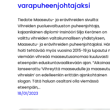
varapuheenjohtajaksi
Tiedote Maaseutu- ja erävihreiden sivuilta:
Vihreiden puoluevaltuuston puheenjohtaja,
kajaanilainen diplomi-insinööri Silja Keränen on
valittu vihreiden valtakunnallisen yhdistyksen,
Maaseutu- ja erävihreiden puheenjohtajaksi. Hä
hoiti tehtävää myös vuosina 2015-19 ja lupautui 
viemään vihreää maaseutusanomaa kuuluvasti
eteenpäin eduskuntavaalikevään ajan. ”Aikoina
lanseerattu ’Vihreyttä maaseudulle ja maaseut
vihreisiin’ on edelleenkin erittäin ajankohtainen
slogan. Tätä haluan osaltani olla viemässä
eteenpäin,…
18/01/2023