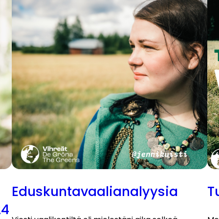
Eduskuntavaalianalyysia
T
24