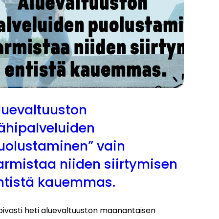
luevaltuuston
lähipalveluiden
uolustaminen” vain
armistaa niiden siirtymisen
ntistä kauemmas.
pivasti heti aluevaltuuston maanantaisen