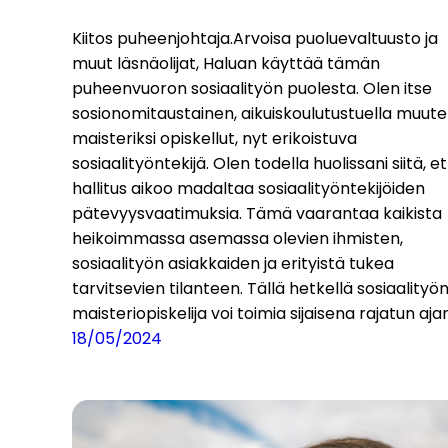
Kiitos puheenjohtaja.Arvoisa puoluevaltuusto ja
muut läsnäolijat, Haluan käyttää tämän
puheenvuoron sosiaalityön puolesta. Olen itse
sosionomitaustainen, aikuiskoulutustuella muut
maisteriksi opiskellut, nyt erikoistuva
sosiaalityöntekijä. Olen todella huolissani siitä, e
hallitus aikoo madaltaa sosiaalityöntekijöiden
pätevyysvaatimuksia. Tämä vaarantaa kaikista
heikoimmassa asemassa olevien ihmisten,
sosiaalityön asiakkaiden ja erityistä tukea
tarvitsevien tilanteen. Tällä hetkellä sosiaalityö
maisteriopiskelija voi toimia sijaisena rajatun aja
18/05/2024