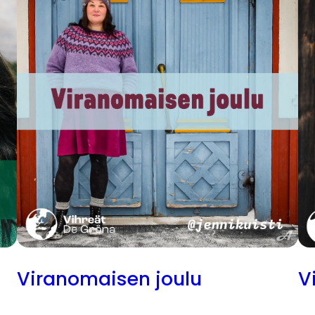
Viranomaisen joulu
V