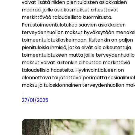
voivat lisätä niiden pienituloisten asiakkaiden
määrää, joille asiakasmaksut aiheuttavat
merkittävää taloudellista kuormitusta.
Perustoimeentulotukea saavien asiakkaiden
terveydenhuollon maksut hyväksytään menoks
toimeentulotukilaskelmaan. Kuitenkin on paljon
pienituloisia ihmisiä, jotka eivät ole oikeutettuja
toimeentulotukeen mutta joille terveydenhuoll
maksut voivat kuitenkin aiheuttaa merkittäviä
taloudellisia haasteita. Hyvinvointialueen on
alennettava tai jätettävä perimättä sosiaalihuo
maksu ja tulosidonnainen terveydenhuollon mak
…
27/01/2025