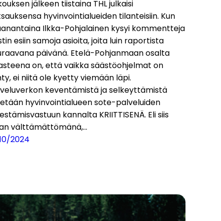
ouksen jälkeen tiistaina THL julkaisi
sauksensa hyvinvointialueiden tilanteisiin. Kun
anantaina Ilkka-Pohjalainen kysyi kommentteja
tin esiin samoja asioita, joita luin raportista
uraavana päivänä. Etelä-Pohjanmaan osalta
asteena on, että vaikka säästöohjelmat on
ty, ei niitä ole kyetty viemään läpi.
lveluverkon keventämistä ja selkeyttämistä
detään hyvinvointialueen sote-palveluiden
jestämisvastuun kannalta KRIITTISENÄ. Eli siis
van välttämättömänä,…
/10/2024