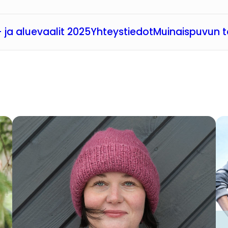
 ja aluevaalit 2025
Yhteystiedot
Muinaispuvun t