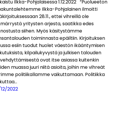
kaistu Ilkka-Pohjalaisessa 1.12.2022 ”Puolueeton
akuntalehtemme Ilkka-Pohjalainen ilmoitti
kirjoituksessaan 28.11., ettei vihreillä ole
märrystä yritysten arjesta, saatikka edes
innostusta siihen. Myös käsitystämme
santalouden toiminnasta epäiltiin. Kirjoituksen
pussa esiin tuodut huolet väestön ikääntymisen
kutuksista, kilpailukyvystä ja julkisen talouden
vehdyttämisestä ovat itse asiassa kuitenkin
den muassa juuri niitä asioita, joihin me vihreät
rimme politiikallamme vaikuttamaan. Politiikka
ikuttaa…
/12/2022