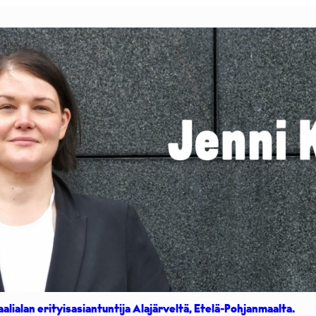
aalialan erityisasiantuntija Alajärveltä, Etelä-Pohjanmaalta.