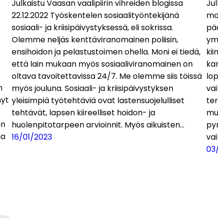
Julkaistu Vaasan vaalipiirin vihreiden blogissa
Jul
22.12.2022 Työskentelen sosiaalityöntekijänä
ma
sosiaali- ja kriisipäivystyksessä, eli sokrissa.
pää
Olemme neljäs kenttäviranomainen poliisin,
ym
ensihoidon ja pelastustoimen ohella. Moni ei tiedä,
ki
että lain mukaan myös sosiaaliviranomainen on
kan
oltava tavoitettavissa 24/7. Me olemme siis töissä
lo
n
myös jouluna. Sosiaali- ja kriisipäivystyksen
vai
nyt
yleisimpiä työtehtäviä ovat lastensuojelulliset
ter
tehtävät, lapsen kiireelliset hoidon- ja
mui
an
huolenpitotarpeen arvioinnit. Myös aikuisten…
py
ua
16/01/2023
va
03