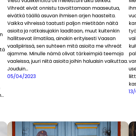
Viesti vaalikentiltä oli mielestäni aika selkeä.
Me
Vihreät eivät onnistu tavoittamaan maaseutua,
ihm
eivätkä täällä asuvan ihmisen arjen haasteita.
vuo
Vaikka vihreissä taatusti paljon mietitään näitä
ka
asioita ja ratkaisujakin laaditaan, muut kuitenkin
työ
en
hallitsevat ilmatilaa, ainakin erityisesti Vaasan
va
vaalipiirissä, sen suhteen mitä asioita me vihreät
ku
ttä
ajamme. Minulle nämä olivat tärkeimpiä teemoja
pa
vaaleissa, juuri niitä asioita joihin haluaisin vaikuttaa.
va
Jouduin…
us
05/04/2023
lii
ka
n
13
n…