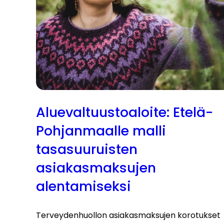
Aluevaltuustoaloite: Etelä-
Pohjanmaalle malli
tasasuuruisten
asiakasmaksujen
alentamiseksi
Terveydenhuollon asiakasmaksujen korotukset