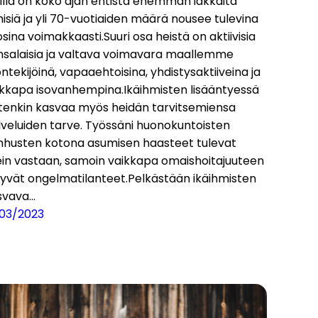
illä on koko ajan entistä enemmän iäkkäitä
isiä ja yli 70-vuotiaiden määrä nousee tulevina
sina voimakkaasti.Suuri osa heistä on aktiivisia
nsalaisia ja valtava voimavara maallemme
ntekijöinä, vapaaehtoisina, yhdistysaktiiveina ja
ikkapa isovanhempina.Ikäihmisten lisääntyessä
itenkin kasvaa myös heidän tarvitsemiensa
lveluiden tarve. Työssäni huonokuntoisten
nhusten kotona asumisen haasteet tulevat
ein vastaan, samoin vaikkapa omaishoitajuuteen
ttyvät ongelmatilanteet.Pelkästään ikäihmisten
svava…
/03/2023