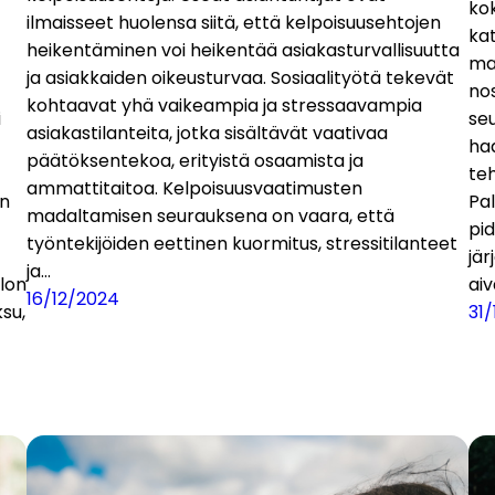
kok
ilmaisseet huolensa siitä, että kelpoisuusehtojen
kat
heikentäminen voi heikentää asiakasturvallisuutta
ma
ja asiakkaiden oikeusturvaa. Sosiaalityötä tekevät
nos
kohtaavat yhä vaikeampia ja stressaavampia
i
se
asiakastilanteita, jotka sisältävät vaativaa
ha
päätöksentekoa, erityistä osaamista ja
teh
ammattitaitoa. Kelpoisuusvaatimusten
on
Pa
madaltamisen seurauksena on vaara, että
pi
työntekijöiden eettinen kuormitus, stressitilanteet
jär
ja…
llon
ai
16/12/2024
su,
31