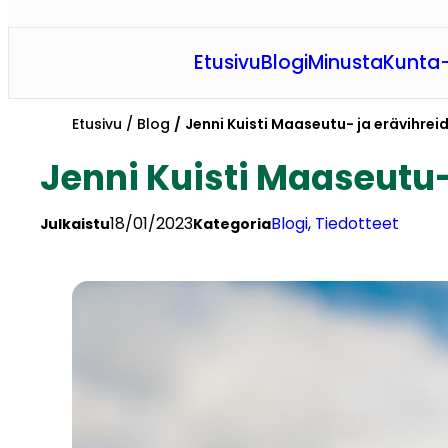
Etusivu
Blogi
Minusta
Kunta-
Etusivu
Blog
Jenni Kuisti Maaseutu- ja erävihre
Jenni Kuisti Maaseutu
18/01/2023
Blogi
, 
Tiedotteet
Julkaistu
Kategoria