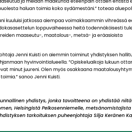
aaseutua ja meidän maakuntia eteenpäin ottaen entist
uolesta haluan toimia koko sydämestäni.” toteaa aluepoliti
äni kuuluisi jatkossa aiempaa voimakkaammin vihreässä 
hdokasasettelun loppuvaiheessa heitä todennäköisesti tule
reiden maaseutu-, maatalous-, metsä- ja eräasioista
htaja Jenni Kuisti on aiemmin toiminut yhdistyksen hallit
ohjanmaan hyvinvointialueella. ”Opiskeluaikoja lukuun ot
 ovat minut juureni. Olen myös osakkaana maatalousyhtymä
oimia.” sanoo Jenni Kuisti.
unnallinen yhdistys, jonka tavoitteena on yhdistää niitä
en, Helsingistä Pelkosenniemelle, metsänomistajista j
distyksen tarkoituksen puheenjohtaja Silja Keränen Ka