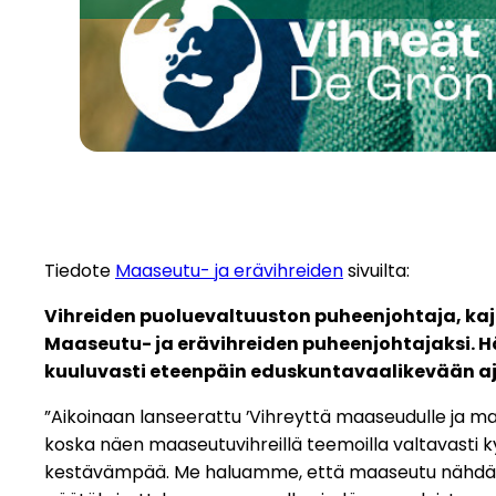
Tiedote
Maaseutu- ja erävihreiden
sivuilta:
Vihreiden puoluevaltuuston puheenjohtaja, kaja
Maaseutu- ja erävihreiden puheenjohtajaksi. 
kuuluvasti eteenpäin eduskuntavaalikevään a
”Aikoinaan lanseerattu ’Vihreyttä maaseudulle ja maa
koska näen maaseutuvihreillä teemoilla valtavasti 
kestävämpää. Me haluamme, että maaseutu nähdään ma