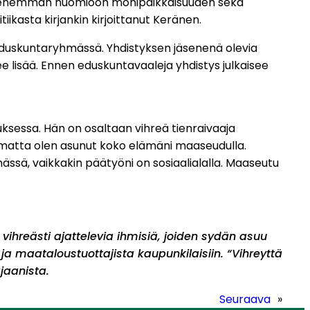
ä enemmän huomioon monipaikkaisuuden sekä
ikasta kirjankin kirjoittanut Keränen.
eduskuntaryhmässä. Yhdistyksen jäsenenä olevia
e lisää. Ennen eduskuntavaaleja yhdistys julkaisee
uksessa. Hän on osaltaan vihreä tienraivaaja
tamatta olen asunut koko elämäni maaseudulla.
ssä, vaikkakin päätyöni on sosiaalialalla. Maaseutu
 vihreästi ajattelevia ihmisiä, joiden sydän asuu
a maataloustuottajista kaupunkilaisiin. “Vihreyttä
jaanista.
Seuraava
»