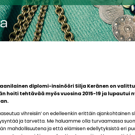
anilainen diplomi-insinööri Silja Keränen on valittu
Hän hoiti tehtävää myös vuosina 2015-19 ja lupaut
jan.
seutua vihreisiin’ on edelleenkin erittäin ajankohtainen 
kysyntää ja tarvetta. Me haluamme olla turvaamassa suom
hdollisuutena ja että elämisen edellytyksistä eri puolil