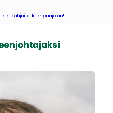
arina
Lahjoita kampanjaan!
eenjohtajaksi