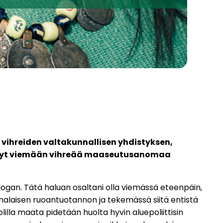
 vihreiden valtakunnallisen yhdistyksen,
ui nyt viemään vihreää maaseutusanomaa
slogan. Tätä haluan osaltani olla viemässä eteenpäin,
alaisen ruoantuotannon ja tekemässä siitä entistä
la maata pidetään huolta hyvin aluepoliittisin