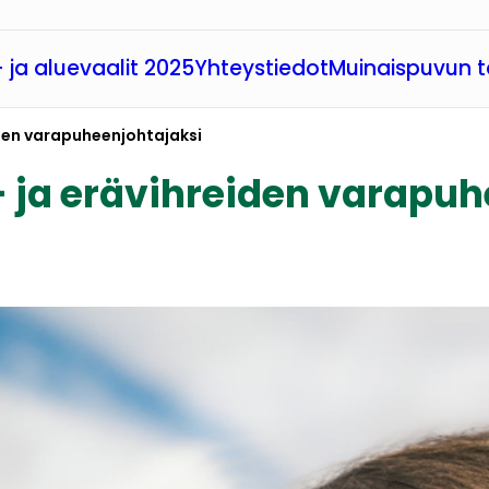
 ja aluevaalit 2025
Yhteystiedot
Muinaispuvun t
iden varapuheenjohtajaksi
- ja erävihreiden varapuh