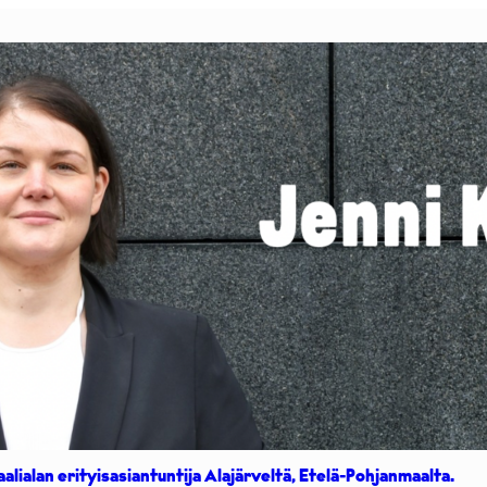
aalialan erityisasiantuntija Alajärveltä, Etelä-Pohjanmaalta.