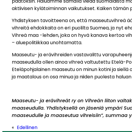
päätöksin. Haluamme samalla viedä suomalaista m
aktiivisen kylätoiminnan vaikutukset. Kaiken tämän p
Yhdistyksen tavoitteena on, että maaseutuvihreä ä
vihreitä ehdokkaita on eri puolilta Suomea, ja nyt e
Vihreä maa -lehden, joka on hyvä kanava kertoa vih
– aluepolitiikkaa unohtamatta.
Maaseutu- ja erävihreiden vastavalittu varapuheenjo
maaseudulla ollen ainoa vihreä valtuutettu Etelä-P
Eteläpohjalainen maaseutu on minun kotini ja siellä
ja maatalous on osa minua ja niiden puolesta haluan t
Maaseutu- ja erävihreät ry on Vihreän liiton valtak
maaseudulla. Yhdistyksellä on jäseniä ympäri Suom
maaseudulle ja maaseutua vihreisiin”, summaa yh
«
Edellinen