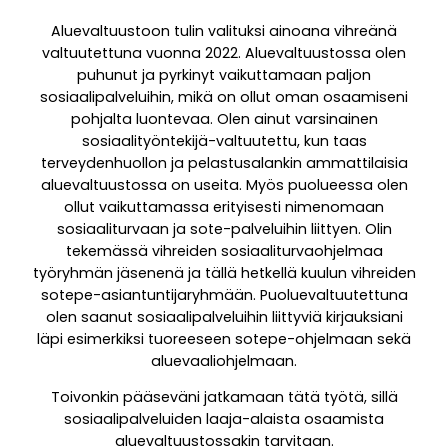
Aluevaltuustoon tulin valituksi ainoana vihreänä
valtuutettuna vuonna 2022. Aluevaltuustossa olen
puhunut ja pyrkinyt vaikuttamaan paljon
sosiaalipalveluihin, mikä on ollut oman osaamiseni
pohjalta luontevaa. Olen ainut varsinainen
sosiaalityöntekijä-valtuutettu, kun taas
terveydenhuollon ja pelastusalankin ammattilaisia
aluevaltuustossa on useita. Myös puolueessa olen
ollut vaikuttamassa erityisesti nimenomaan
sosiaaliturvaan ja sote-palveluihin liittyen. Olin
tekemässä vihreiden sosiaaliturvaohjelmaa
työryhmän jäsenenä ja tällä hetkellä kuulun vihreiden
sotepe-asiantuntijaryhmään. Puoluevaltuutettuna
olen saanut sosiaalipalveluihin liittyviä kirjauksiani
läpi esimerkiksi tuoreeseen sotepe-ohjelmaan sekä
aluevaaliohjelmaan.
Toivonkin pääseväni jatkamaan tätä työtä, sillä
sosiaalipalveluiden laaja-alaista osaamista
aluevaltuustossakin tarvitaan.