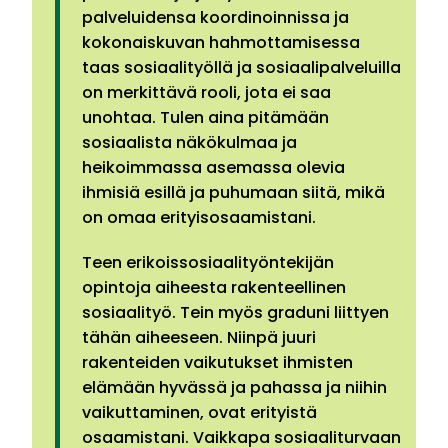
palveluidensa koordinoinnissa ja
kokonaiskuvan hahmottamisessa
taas sosiaalityöllä ja sosiaalipalveluilla
on merkittävä rooli, jota ei saa
unohtaa. Tulen aina pitämään
sosiaalista näkökulmaa ja
heikoimmassa asemassa olevia
ihmisiä esillä ja puhumaan siitä, mikä
on omaa erityisosaamistani.
Teen erikoissosiaalityöntekijän
opintoja aiheesta rakenteellinen
sosiaalityö. Tein myös graduni liittyen
tähän aiheeseen. Niinpä juuri
rakenteiden vaikutukset ihmisten
elämään hyvässä ja pahassa ja niihin
vaikuttaminen, ovat erityistä
osaamistani. Vaikkapa sosiaaliturvaan