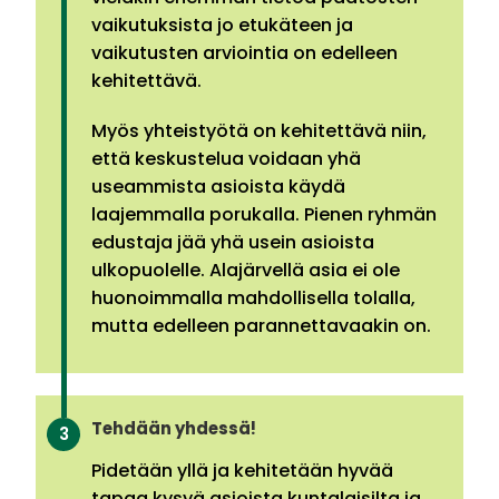
vaikutuksista jo etukäteen ja
vaikutusten arviointia on edelleen
kehitettävä.
Myös yhteistyötä on kehitettävä niin,
että keskustelua voidaan yhä
useammista asioista käydä
laajemmalla porukalla. Pienen ryhmän
edustaja jää yhä usein asioista
ulkopuolelle. Alajärvellä asia ei ole
huonoimmalla mahdollisella tolalla,
mutta edelleen parannettavaakin on.
Tehdään yhdessä!
Pidetään yllä ja kehitetään hyvää
tapaa kysyä asioista kuntalaisilta ja