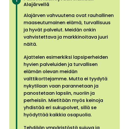
Alajärvellä
Alajärven vahvuutena ovat rauhallinen
maaseutumainen elämä, turvallisuus
ja hyvät palvelut. Meidän onkin
vahvistettava ja markkinoitava juuri
näitä.
Ajattelen esimerkiksi lapsiperheiden
hyvien palveluiden ja turvallisen
elämän olevan meidän
valttikorttejamme. Mutta ei tyydytä
nykytilaan vaan parannetaan ja
panostetaan lapsiin, nuoriin ja
perheisiin. Mietitään myös keinoja
yhdistää eri sukupolvet, sillä se
hyödyttää kaikkia osapuolia.
Tehdään ympäristöstä sujuva ja