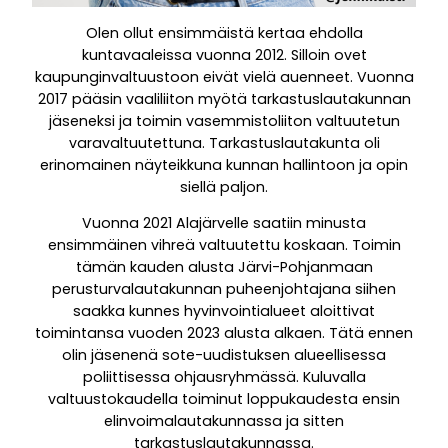
Olen ollut ensimmäistä kertaa ehdolla
kuntavaaleissa vuonna 2012. Silloin ovet
kaupunginvaltuustoon eivät vielä auenneet. Vuonna
2017 pääsin vaaliliiton myötä tarkastuslautakunnan
jäseneksi ja toimin vasemmistoliiton valtuutetun
varavaltuutettuna. Tarkastuslautakunta oli
erinomainen näyteikkuna kunnan hallintoon ja opin
siellä paljon.
Vuonna 2021 Alajärvelle saatiin minusta
ensimmäinen vihreä valtuutettu koskaan. Toimin
tämän kauden alusta Järvi-Pohjanmaan
perusturvalautakunnan puheenjohtajana siihen
saakka kunnes hyvinvointialueet aloittivat
toimintansa vuoden 2023 alusta alkaen. Tätä ennen
olin jäsenenä sote-uudistuksen alueellisessa
poliittisessa ohjausryhmässä. Kuluvalla
valtuustokaudella toiminut loppukaudesta ensin
elinvoimalautakunnassa ja sitten
tarkastuslautakunnassa.