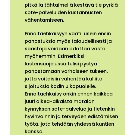
pitkällä tähtäimellä kestävä tie pyrkiä
sote-palveluiden kustannusten
vähentämiseen.
Ennaltaehkäisyyn vaatii usein ensin
panostuksia myös taloudellisesti ja
säästöjä voidaan odottaa vasta
myöhemmin. Esimerkiksi
lastensuojelussa tulisi pystyä
panostamaan varhaiseen tukeen,
jotta voitaisiin vähentää kalliita
sijoituksia kodin ulkopuolelle.
Ennaltaehkäisy onkin ennen kaikkea
juuri oikea-aikaista matalan
kynnyksen sote-palvelua ja tietenkin
hyvinvoinnin ja terveyden edistämisen
työtä, jota tehdään yhdessä kuntien
kanssa.