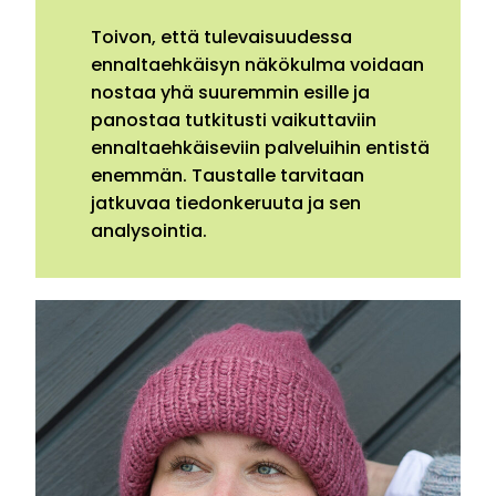
Toivon, että tulevaisuudessa
ennaltaehkäisyn näkökulma voidaan
nostaa yhä suuremmin esille ja
panostaa tutkitusti vaikuttaviin
ennaltaehkäiseviin palveluihin entistä
enemmän. Taustalle tarvitaan
jatkuvaa tiedonkeruuta ja sen
analysointia.