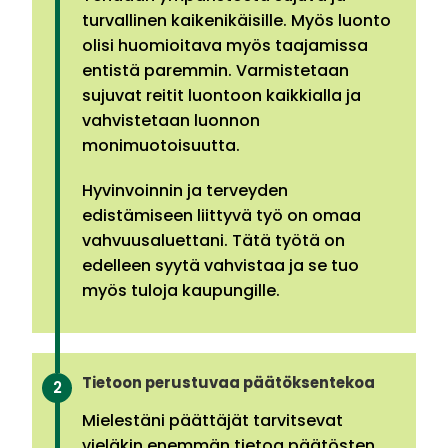
turvallinen kaikenikäisille. Myös luonto
olisi huomioitava myös taajamissa
entistä paremmin. Varmistetaan
sujuvat reitit luontoon kaikkialla ja
vahvistetaan luonnon
monimuotoisuutta.
Hyvinvoinnin ja terveyden
edistämiseen liittyvä työ on omaa
vahvuusaluettani. Tätä työtä on
edelleen syytä vahvistaa ja se tuo
myös tuloja kaupungille.
Tietoon perustuvaa päätöksentekoa
Mielestäni päättäjät tarvitsevat
vieläkin enemmän tietoa päätösten