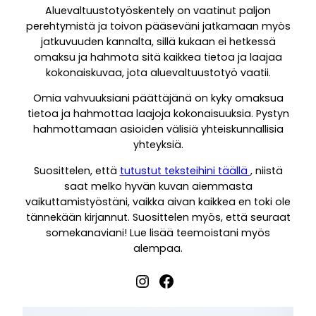
Aluevaltuustotyöskentely on vaatinut paljon
perehtymistä ja toivon pääseväni jatkamaan myös
jatkuvuuden kannalta, sillä kukaan ei hetkessä
omaksu ja hahmota sitä kaikkea tietoa ja laajaa
kokonaiskuvaa, jota aluevaltuustotyö vaatii.
Omia vahvuuksiani päättäjänä on kyky omaksua
tietoa ja hahmottaa laajoja kokonaisuuksia. Pystyn
hahmottamaan asioiden välisiä yhteiskunnallisia
yhteyksiä.
Suosittelen, että
tutustut teksteihini täällä
, niistä
saat melko hyvän kuvan aiemmasta
vaikuttamistyöstäni, vaikka aivan kaikkea en toki ole
tännekään kirjannut. Suosittelen myös, että seuraat
somekanaviani! Lue lisää teemoistani myös
alempaa.
Instagram
Facebook