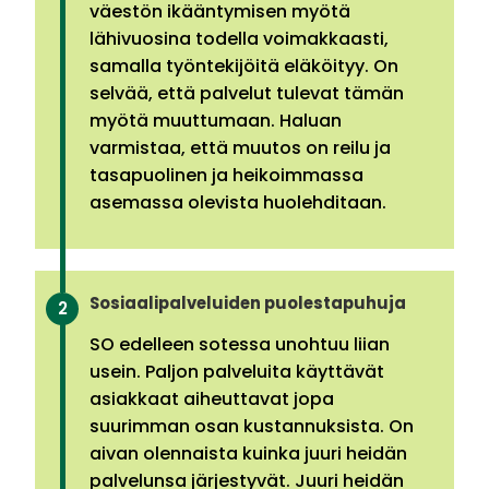
väestön ikääntymisen myötä
lähivuosina todella voimakkaasti,
samalla työntekijöitä eläköityy. On
selvää, että palvelut tulevat tämän
myötä muuttumaan. Haluan
varmistaa, että muutos on reilu ja
tasapuolinen ja heikoimmassa
asemassa olevista huolehditaan.
Sosiaalipalveluiden puolestapuhuja
SO edelleen sotessa unohtuu liian
usein. Paljon palveluita käyttävät
asiakkaat aiheuttavat jopa
suurimman osan kustannuksista. On
aivan olennaista kuinka juuri heidän
palvelunsa järjestyvät. Juuri heidän