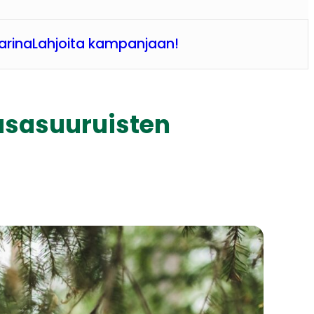
arina
Lahjoita kampanjaan!
tasasuuruisten