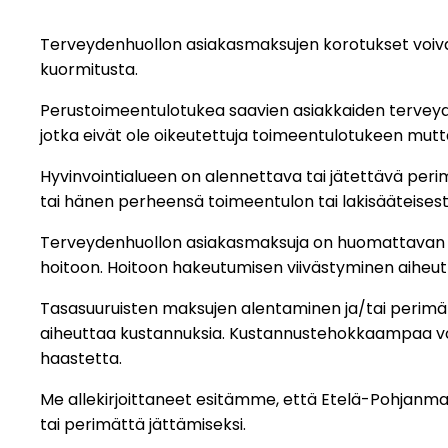
Terveydenhuollon asiakasmaksujen korotukset voivat 
kuormitusta.
Perustoimeentulotukea saavien asiakkaiden terveyde
jotka eivät ole oikeutettuja toimeentulotukeen mutta
Hyvinvointialueen on alennettava tai jätettävä per
tai hänen perheensä toimeentulon tai lakisääteisest
Terveydenhuollon asiakasmaksuja on huomattavan p
hoitoon. Hoitoon hakeutumisen viivästyminen aiheutt
Tasasuuruisten maksujen alentaminen ja/tai perimät
aiheuttaa kustannuksia. Kustannustehokkaampaa voisik
haastetta.
Me allekirjoittaneet esitämme, että Etelä-Pohjanma
tai perimättä jättämiseksi.