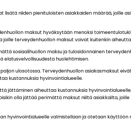
lisätä niiden pienituloisten asiakkaiden määrää, joille a
nhuollon maksut hyväksytään menoksi toimeentulotukilask
 joille terveydenhuollon maksut voivat kuitenkin aiheuttaa
imättä sosiaalihuollon maksu ja tulosidonnainen terveyde
ä elatusvelvollisuudesta huolehtimisen.
aljon ulosotossa. Terveydenhuollon asiakasmaksut eivä
aa kustannuksia hyvinvointialueelle.
tä jättäminen aiheuttaa kustannuksia hyvinvointialueelle
in olla jättää perimättä maksut niiltä asiakkailta, joille
an hyvinvointialueelle valmistellaan ja otetaan käyttöön