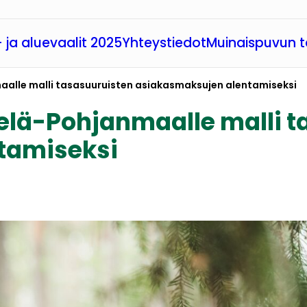
 ja aluevaalit 2025
Yhteystiedot
Muinaispuvun t
aalle malli tasasuuruisten asiakasmaksujen alentamiseksi
telä-Pohjanmaalle malli 
tamiseksi