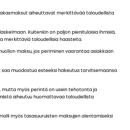
siakasmaksut aiheuttavat merkittävää taloudellista
elmaan. Kuitenkin on paljon pienituloisia ihmisiä,
 merkittäviä taloudellisia haasteita.
nhuollon maksu, jos periminen vaarantaa asiakkaan
t saa muodostua esteeksi hakeutua tarvitsemaansa
, mutta myös perintä on usein tehotonta ja
 niistä aiheutuu huomattavaa taloudellista
 malli myös tasasuuruisten maksujen alentamiseksi