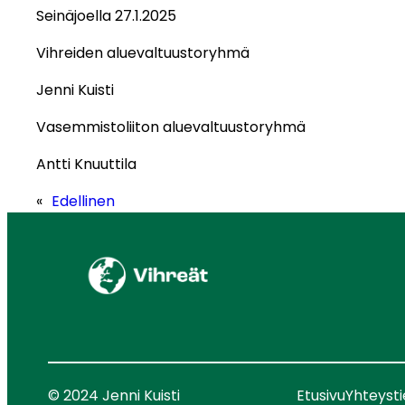
Seinäjoella 27.1.2025
Vihreiden aluevaltuustoryhmä
Jenni Kuisti
Vasemmistoliiton aluevaltuustoryhmä
Antti Knuuttila
«
Edellinen
© 2024 Jenni Kuisti
Etusivu
Yhteyst