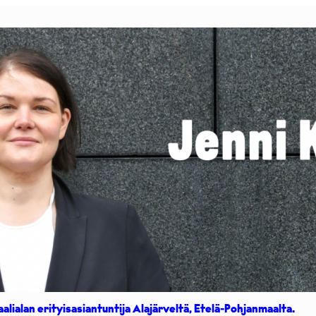
aalialan erityisasiantuntija Alajärveltä, Etelä-Pohjanmaalta.