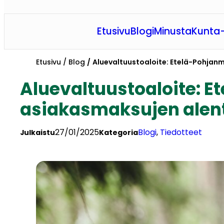
Etusivu
Blogi
Minusta
Kunta-
Etusivu
Blog
Aluevaltuustoaloite: Etelä-Pohjanm
Aluevaltuustoaloite: E
asiakasmaksujen alen
27/01/2025
Blogi
, 
Tiedotteet
Julkaistu
Kategoria