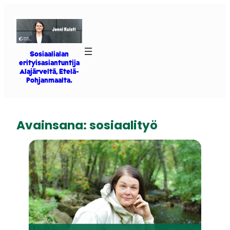
Siirry
sisältöön
Sosiaalialan
erityisasiantuntija
Alajärveltä, Etelä-
Pohjanmaalta.
Avainsana:
sosiaalityö