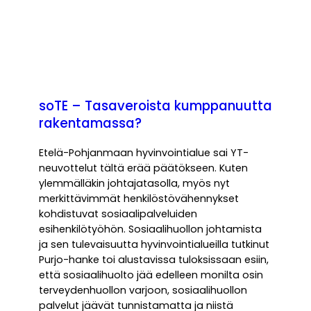
soTE – Tasaveroista kumppanuutta
rakentamassa?
Etelä-Pohjanmaan hyvinvointialue sai YT-
neuvottelut tältä erää päätökseen. Kuten
ylemmälläkin johtajatasolla, myös nyt
merkittävimmät henkilöstövähennykset
kohdistuvat sosiaalipalveluiden
esihenkilötyöhön. Sosiaalihuollon johtamista
ja sen tulevaisuutta hyvinvointialueilla tutkinut
Purjo-hanke toi alustavissa tuloksissaan esiin,
että sosiaalihuolto jää edelleen monilta osin
terveydenhuollon varjoon, sosiaalihuollon
palvelut jäävät tunnistamatta ja niistä