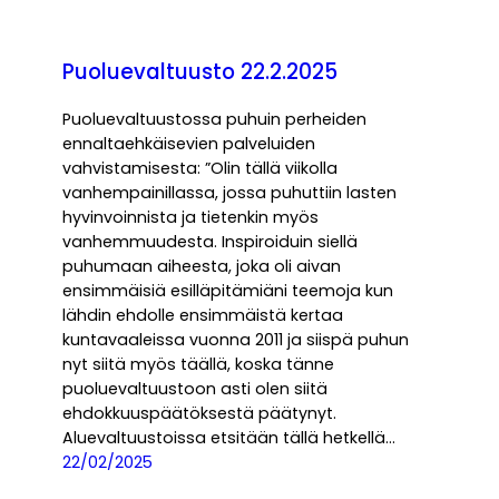
Puoluevaltuusto 22.2.2025
Puoluevaltuustossa puhuin perheiden
ennaltaehkäisevien palveluiden
vahvistamisesta: ”Olin tällä viikolla
vanhempainillassa, jossa puhuttiin lasten
hyvinvoinnista ja tietenkin myös
vanhemmuudesta. Inspiroiduin siellä
puhumaan aiheesta, joka oli aivan
ensimmäisiä esilläpitämiäni teemoja kun
lähdin ehdolle ensimmäistä kertaa
kuntavaaleissa vuonna 2011 ja siispä puhun
nyt siitä myös täällä, koska tänne
puoluevaltuustoon asti olen siitä
ehdokkuuspäätöksestä päätynyt.
Aluevaltuustoissa etsitään tällä hetkellä…
22/02/2025