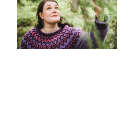
Aluevaltuustoaloite: Etelä-
Pohjanmaalle malli tasasuuruisten
asiakasmaksujen alentamiseksi
Terveydenhuollon asiakasmaksujen