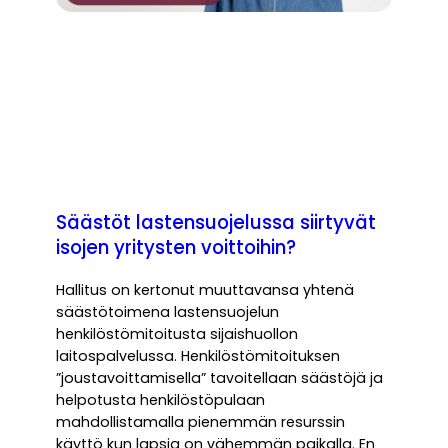
Säästöt lastensuojelussa siirtyvät
isojen yritysten voittoihin?
Hallitus on kertonut muuttavansa yhtenä
säästötoimena lastensuojelun
henkilöstömitoitusta sijaishuollon
laitospalvelussa. Henkilöstömitoituksen
”joustavoittamisella” tavoitellaan säästöjä ja
helpotusta henkilöstöpulaan
mahdollistamalla pienemmän resurssin
käyttö kun lapsia on vähemmän paikalla. En