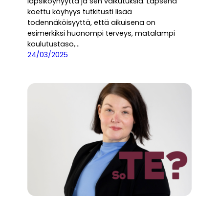
lapsiköyhyyttä ja sen vaikutuksia. Lapsena
koettu köyhyys tutkitusti lisää
todennäköisyyttä, että aikuisena on
esimerkiksi huonompi terveys, matalampi
koulutustaso,…
24/03/2025