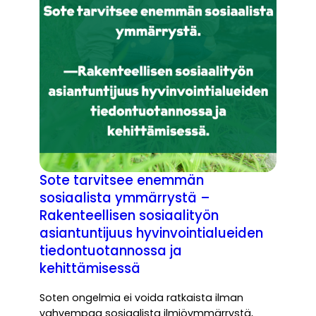
Sote tarvitsee enemmän
sosiaalista ymmärrystä –
Rakenteellisen sosiaalityön
asiantuntijuus hyvinvointialueiden
tiedontuotannossa ja
kehittämisessä
Soten ongelmia ei voida ratkaista ilman
vahvempaa sosiaalista ilmiöymmärrystä,