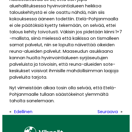
aluehallituksessa hyvinvointialueen heikkoa
talouskehitystä ei ole osattu nähdä, näin siis
kokouksessa ääneen todettiin. Etelä-Pohjanmaalla
ei ole päätöksiä kyetty tekemään, on selvää, ettei
talous kehity toivotusti. Väkisin jos pidetään kiinni 1+7
-mallista, siinä mielessä että kaikissa on tismalleen
samat palvelut, niin se lopulta näivettää oikeiden
reuna-alueiden palvelut. Maaseudun asukkaana
kannan huolta hyvinvointialueen syrjäseutujen
palveluista ja toivoisin, että reuna-alueiden sote-
keskukset voisivat ihmisille mahdollisimman laajoja
palveluita tarjota.
Nyt viimeistään alkaa tosin olla selvää, että Etelä-
Pohjanmaalle tullaan säästökeinot ylemmältä
taholta sanelemaan.
«
Edellinen
Seuraava
»