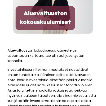
Aluevaltuuston kokouksessa äänesteltiin
useampaan kertaan. Itse olin pohjaesitysten
kannalla.
Investointisuunnitelman muutokset nostattivat
eniten tunteita. Kai Pöntinen esitti, että Alavuden
sote-keskusinvestointia siirretään parilla vuodella.
Alavudelle uudet sote-keskustilat tarvittiin jo eilen.
Asiasta yritettiin maalailla ratkaisevaa seikkaa
hyvinvointialueen talouteen, siis siinä mielessä, että
kun jätetään investoimatta niin se auttaisi asiaa.
Tässä menee käyttötalous ja investoinnit osalla