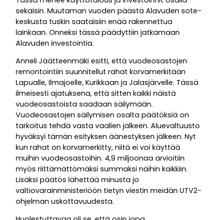
sekaisin. Muutaman vuoden päästä Alavuden sote-
keskusta tuskin saataisiin enää rakennettua
lainkaan. Onneksi tässä päädyttiin jatkamaan
Alavuden investointia.
Anneli Jäätteenmäki esitti, että vuodeosastojen
remontointiin suunnitellut rahat korvamerkitään
Lapualle, Ilmajoelle, Kurikkaan ja Jalasjärvelle. Tässä
ilmeisesti ajatuksena, että sitten kaikki näistä
vuodeosastoista saadaan säilymään.
Vuodeosastojen säilymisen osalta päätöksiä on
tarkoitus tehdä vasta vaalien jälkeen. Aluevaltuusto
hyväksyi tämän esityksen äänestyksen jälkeen. Nyt
kun rahat on korvamerkitty, niitä ei voi käyttää
muihin vuodeosastoihin. 4,9 miljoonaa arvioitiin
myös riittämättömäksi summaksi näihin kaikkiin.
Lisäksi päätös lähettää minusta jo
valtiovarainministeriöön tietyn viestin meidän UTV2-
ohjelman uskottavuudesta.
Huolestuttavaa oli se, että osin jopa