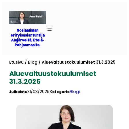
Siirry
sisältöön
Sosiaalialan
erityisasiantuntija
Alajärveltä, Etelä-
Pohjanmaalta.
Etusivu
Blog
Aluevaltuustokuulumiset 31.3.2025
Aluevaltuustokuulumiset
31.3.2025
31/03/2025
Blogi
Julkaistu
Kategoria