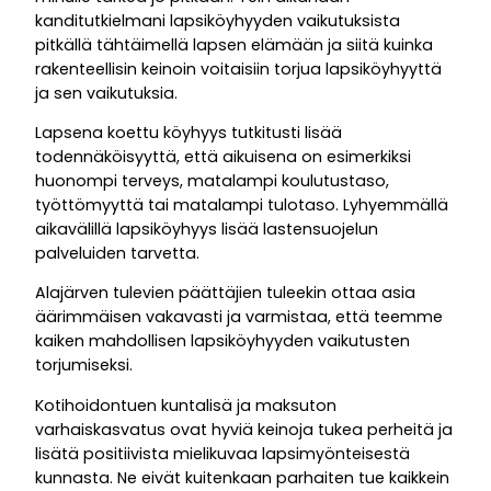
kanditutkielmani lapsiköyhyyden vaikutuksista
pitkällä tähtäimellä lapsen elämään ja siitä kuinka
rakenteellisin keinoin voitaisiin torjua lapsiköyhyyttä
ja sen vaikutuksia.
Lapsena koettu köyhyys tutkitusti lisää
todennäköisyyttä, että aikuisena on esimerkiksi
huonompi terveys, matalampi koulutustaso,
työttömyyttä tai matalampi tulotaso. Lyhyemmällä
aikavälillä lapsiköyhyys lisää lastensuojelun
palveluiden tarvetta.
Alajärven tulevien päättäjien tuleekin ottaa asia
äärimmäisen vakavasti ja varmistaa, että teemme
kaiken mahdollisen lapsiköyhyyden vaikutusten
torjumiseksi.
Kotihoidontuen kuntalisä ja maksuton
varhaiskasvatus ovat hyviä keinoja tukea perheitä ja
lisätä positiivista mielikuvaa lapsimyönteisestä
kunnasta. Ne eivät kuitenkaan parhaiten tue kaikkein