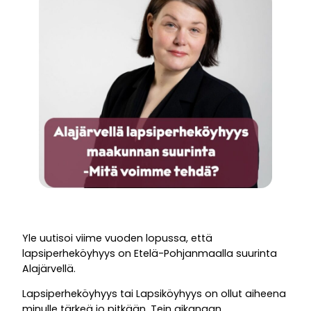
Yle uutisoi viime vuoden lopussa, että
lapsiperheköyhyys on Etelä-Pohjanmaalla suurinta
Alajärvellä.
Lapsiperheköyhyys tai Lapsiköyhyys on ollut aiheena
minulle tärkeä jo pitkään. Tein aikanaan