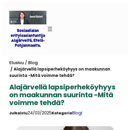
Siirry
sisältöön
Sosiaalialan
erityisasiantuntija
Alajärveltä, Etelä-
Pohjanmaalta.
Etusivu
Blog
Alajärvellä lapsiperheköyhyys on maakunnan
suurinta -Mitä voimme tehdä?
Alajärvellä lapsiperheköyhyys
on maakunnan suurinta -Mitä
voimme tehdä?
24/03/2025
Blogi
Julkaistu
Kategoria