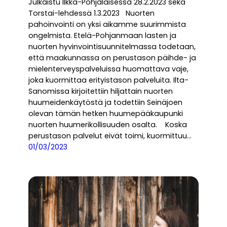
Julkaistu Ilkka-Pohjalaisessa 28.2.2023 sekä
Torstai-lehdessä 1.3.2023 Nuorten
pahoinvointi on yksi aikamme suurimmista
ongelmista. Etelä-Pohjanmaan lasten ja
nuorten hyvinvointisuunnitelmassa todetaan,
että maakunnassa on perustason päihde- ja
mielenterveyspalveluissa huomattava vaje,
joka kuormittaa erityistason palveluita. Ilta-
Sanomissa kirjoitettiin hiljattain nuorten
huumeidenkäytöstä ja todettiin Seinäjoen
olevan tämän hetken huumepääkaupunki
nuorten huumerikollisuuden osalta. Koska
perustason palvelut eivät toimi, kuormittuu…
01/03/2023