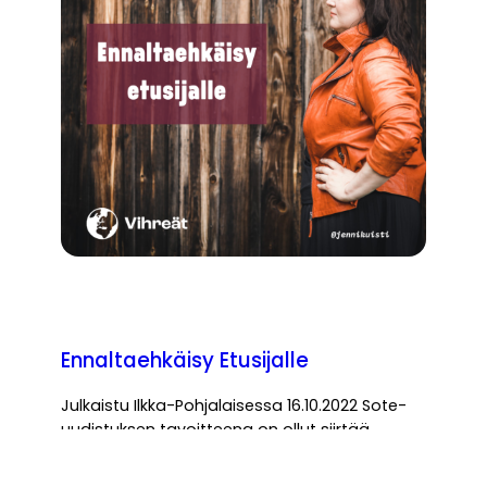
Ennaltaehkäisy Etusijalle
Julkaistu Ilkka-Pohjalaisessa 16.10.2022 Sote-
uudistuksen tavoitteena on ollut siirtää
palveluiden painopistettä peruspalveluihin ja
ennaltaehkäisyyn. Tässä vaiheessa tavoite