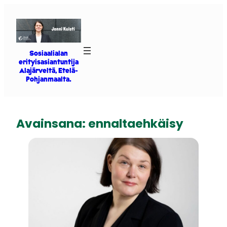
Siirry
sisältöön
Sosiaalialan
erityisasiantuntija
Alajärveltä, Etelä-
Pohjanmaalta.
Avainsana:
ennaltaehkäisy