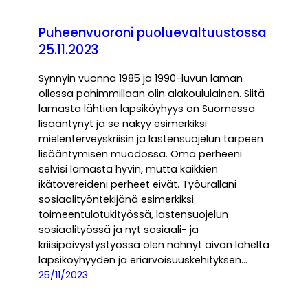
Puheenvuoroni puoluevaltuustossa
25.11.2023
Synnyin vuonna 1985 ja 1990-luvun laman
ollessa pahimmillaan olin alakoululainen. Siitä
lamasta lähtien lapsiköyhyys on Suomessa
lisääntynyt ja se näkyy esimerkiksi
mielenterveyskriisin ja lastensuojelun tarpeen
lisääntymisen muodossa. Oma perheeni
selvisi lamasta hyvin, mutta kaikkien
ikätovereideni perheet eivät. Työurallani
sosiaalityöntekijänä esimerkiksi
toimeentulotukityössä, lastensuojelun
sosiaalityössä ja nyt sosiaali- ja
kriisipäivystystyössä olen nähnyt aivan läheltä
lapsiköyhyyden ja eriarvoisuuskehityksen…
25/11/2023