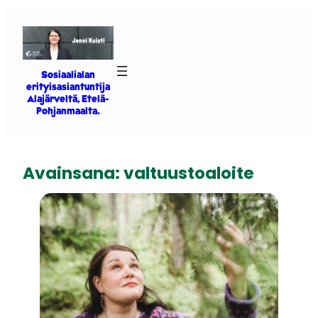
Siirry
sisältöön
Sosiaalialan
erityisasiantuntija
Alajärveltä, Etelä-
Pohjanmaalta.
Avainsana:
valtuustoaloite