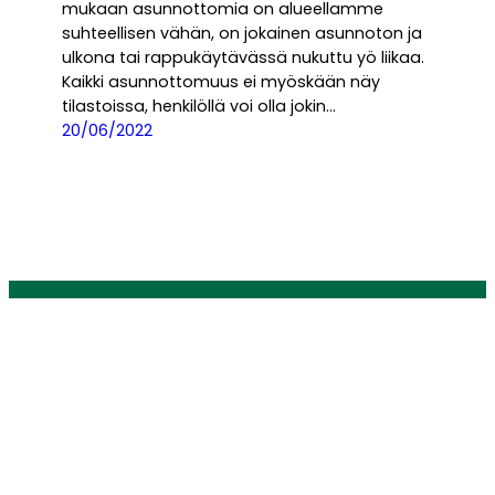
mukaan asunnottomia on alueellamme
suhteellisen vähän, on jokainen asunnoton ja
ulkona tai rappukäytävässä nukuttu yö liikaa.
Kaikki asunnottomuus ei myöskään näy
tilastoissa, henkilöllä voi olla jokin…
20/06/2022
Tuu Kuistille!
© 2024 Jenni Kuisti