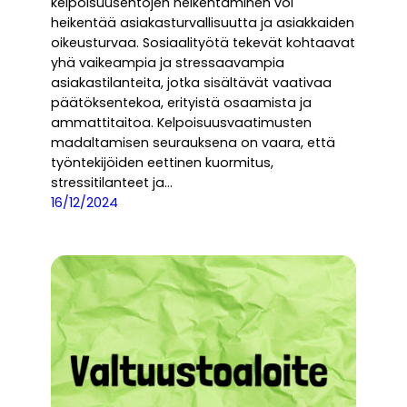
kelpoisuusehtojen heikentäminen voi
heikentää asiakasturvallisuutta ja asiakkaiden
oikeusturvaa. Sosiaalityötä tekevät kohtaavat
yhä vaikeampia ja stressaavampia
asiakastilanteita, jotka sisältävät vaativaa
päätöksentekoa, erityistä osaamista ja
ammattitaitoa. Kelpoisuusvaatimusten
madaltamisen seurauksena on vaara, että
työntekijöiden eettinen kuormitus,
stressitilanteet ja…
16/12/2024