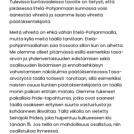
Tulevissa kuntavaaleissa tavoite on tietysti, että
jokaisessa Etelä-Pohjanmaan kunnassa voisi
äänestää vihreitä ja saamme lisää vihreitä
päätöksentekijöitä.
Meitä vihreitä on ehkä vähän Etelä-Pohjanmaalla,
mutta kyllä meitä täällä tarvitaan. Etelä-
pohjanmaallahan saa trossata sillon kun on aihetta.
Me olemme olleet pitämässä esillä esimerkiksi tasa-
arvon ja yhdenvertaisuuden edistämisen sekä
osallisuuden lisäämisen ja ennaltaehkäisyn
vahvistamisen näkökulmia päätöksenteossa.Tasa-
arvotyötä täällä totisesti tarvitaan, sillä esimerkiksi
naisten osuus kuntien päätöksentekijöistä on täällä
monin paikoin erittäin matala. Olemme tukeneet
paikallisia Pride-tapahtumia, jotka ovat saaneet
täällä osakseen erityisen suurta vastustusta ja
kohdanneet ilkivaltaa. Tällä viikolla on vietetty
Seinäjoki Prideä, joka huipentuu kulkueeseen klo
tänään 15. Jos teillä on mahdollisuus osallistua, niin
osallistukaa ihmeessä.