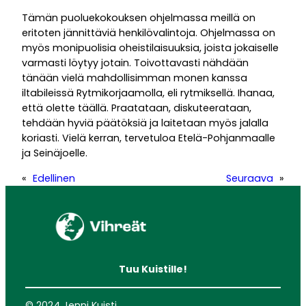
Tämän puoluekokouksen ohjelmassa meillä on
eritoten jännittäviä henkilövalintoja. Ohjelmassa on
myös monipuolisia oheistilaisuuksia, joista jokaiselle
varmasti löytyy jotain. Toivottavasti nähdään
tänään vielä mahdollisimman monen kanssa
iltabileissä Rytmikorjaamolla, eli rytmiksellä. Ihanaa,
että olette täällä. Praatataan, diskuteerataan,
tehdään hyviä päätöksiä ja laitetaan myös jalalla
koriasti. Vielä kerran, tervetuloa Etelä-Pohjanmaalle
ja Seinäjoelle.
«
Edellinen
Seuraava
»
Tuu Kuistille!
© 2024 Jenni Kuisti