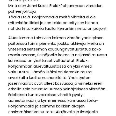
Minä olen Jenni Kuisti, Etelä-Pohjanmaan vihreiden
puheenjohtaja.
Täällä Etelä-Pohjanmaalla meitä vihreitä ei ole
mitenkään liiaksi ja sen takia on erityisen hienoa
nähdä teitä kaikkia täällä. Kerrankin meitä on paljon!
Alueellamme toimivien kolmen vihreän yhdistyksen
puitteissa toimii pienehkö joukko aktiiveja. Meillä on
yhteensä seitsemän kaupunginvaltuutettua koko
maakunnassa, Seinäjoella kolme ja neljässä muussa
kunnassa on yksittäiset valtuutetut. Etelä-
Pohjanmaan aluevaltuustossa on yksi vihreä
valtuutettu. Tämän lisäksi on tietenkin muita
arvokkaita luottamushenkilöitä. Yhdistysten
jäsenmäärät ovat olleet kasvussa ja viimeksi eilen
etkoilla sain tutustua uuteen Seinäjokiseen vihreään.
Edellisissä kuntavaaleissa vihreitä pystyi
äänestämään jo kymmenessä kunnassa Etelä-
Pohjanmaalla ja saimme kaikkien aikojen
ensimmäiset valtuutetut Alajärvelle ja Ilmajoelle.