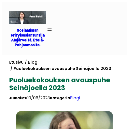
Siirry
sisältöön
Sosiaalialan
erityisasiantuntija
Alajärveltä, Etelä-
Pohjanmaalta.
Etusivu
Blog
Puoluekokouksen avauspuhe Seinäjoella 2023
Puoluekokouksen avauspuhe
Seinäjoella 2023
10/06/2023
Blogi
Julkaistu
Kategoria