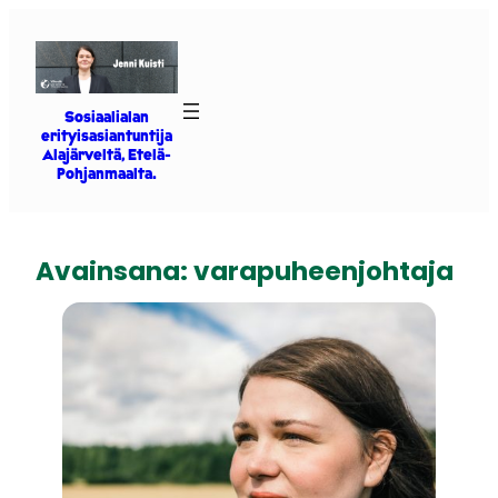
Siirry
sisältöön
Sosiaalialan
erityisasiantuntija
Alajärveltä, Etelä-
Pohjanmaalta.
Avainsana:
varapuheenjohtaja