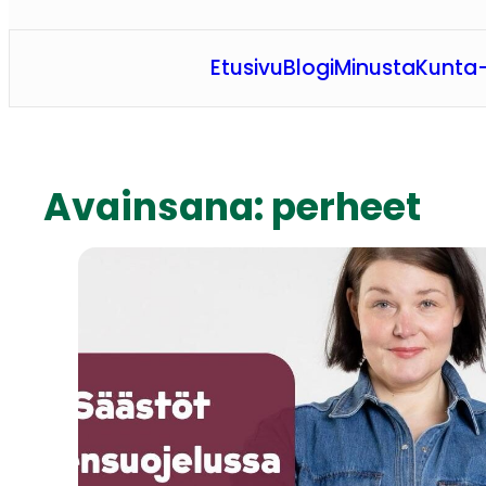
Etusivu
Blogi
Minusta
Kunta-
Avainsana:
perheet