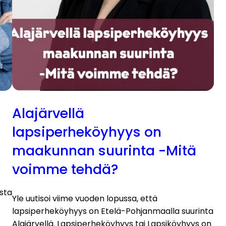
Alajärvellä
lapsiperheköyhyys on
maakunnan suurinta -Mitä
voimme tehdä?
sta
Yle uutisoi viime vuoden lopussa, että
lapsiperheköyhyys on Etelä-Pohjanmaalla suurinta
Alajärvellä. Lapsiperheköyhyys tai Lapsiköyhyys on