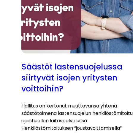
Säästöt lastensuojelussa
siirtyvät isojen yritysten
voittoihin?
Hallitus on kertonut muuttavansa yhtenä
säästötoimena lastensuojelun henkilöstömitoitu
sijaishuollon laitospalvelussa.
Henkilöstömitoituksen ”joustavoittamisella”