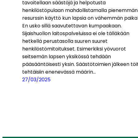
tavoitellaan säästöjä ja helpotusta
henkilöstöpulaan mahdollistamalla pienemmän
resurssin käyttö kun lapsia on vähemmän paikal
En usko sillä saavutettavan kumpaakaan.
Sijaishuollon laitospalveluissa ei ole tälläkään
hetkellä perustasolla suuren suuret
henkilöstömitoitukset. Esimerkiksi yövuorot
seitsemän lapsen yksikössä tehdään
pääsääntöisesti yksin. Säästötoimien jälkeen töi
tehtäisiin enenevässä määrin…
27/03/2025