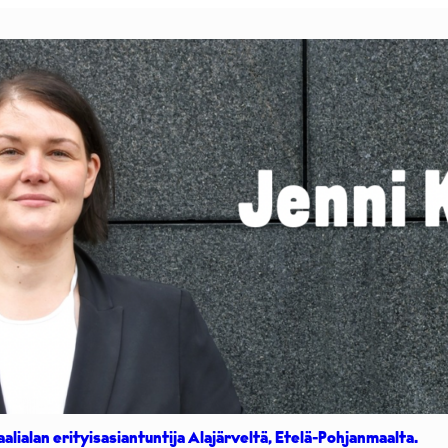
aalialan erityisasiantuntija Alajärveltä, Etelä-Pohjanmaalta.