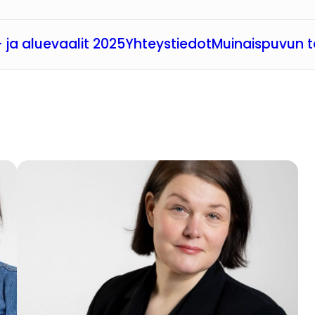
 ja aluevaalit 2025
Yhteystiedot
Muinaispuvun t