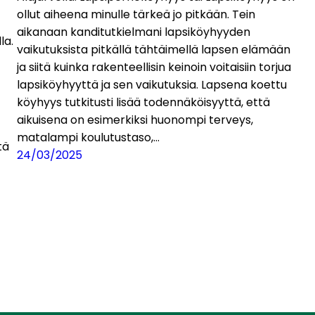
ollut aiheena minulle tärkeä jo pitkään. Tein
aikanaan kanditutkielmani lapsiköyhyyden
la.
vaikutuksista pitkällä tähtäimellä lapsen elämään
ja siitä kuinka rakenteellisin keinoin voitaisiin torjua
lapsiköyhyyttä ja sen vaikutuksia. Lapsena koettu
köyhyys tutkitusti lisää todennäköisyyttä, että
aikuisena on esimerkiksi huonompi terveys,
matalampi koulutustaso,…
tä
24/03/2025