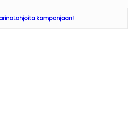
arina
Lahjoita kampanjaan!