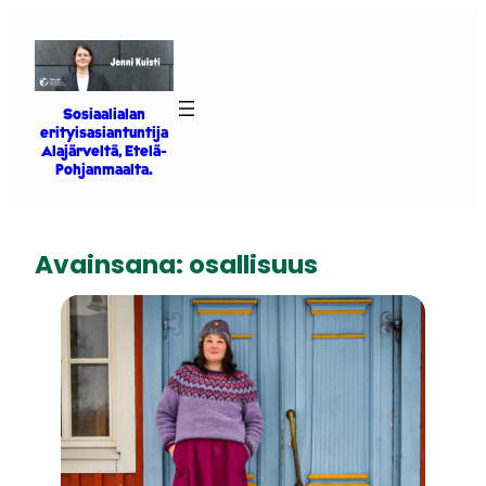
Siirry
sisältöön
Sosiaalialan
erityisasiantuntija
Alajärveltä, Etelä-
Pohjanmaalta.
Avainsana:
osallisuus