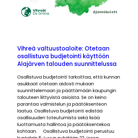
Vihreä valtuustoaloite: Otetaan
osallistuva budjetointi käyttöön
Alajärven talouden suunnittelussa
Osallistuva budjetointi tarkoittaa, että kunnan
asukkaat otetaan aidosti mukaan
suunnittelemaan ja päättämään kaupungin
talouteen liittyvistä asioista. Se on keino
parantaa valmistelun ja päätöksenteon
laatua. Osallistuva budjetointi edistää
osallisuuden toteutumista sekä lisää
luottamusta hallintoa ja päätöksentekoa
kohtaan. Osallistuva budjetointi perustuu
kuntalain 5. Luvun pykälään 22, jossa