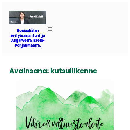
Siirry
sisältöön
Sosiaalialan
erityisasiantuntija
Alajärveltä, Etelä-
Pohjanmaalta.
Avainsana:
kutsuliikenne