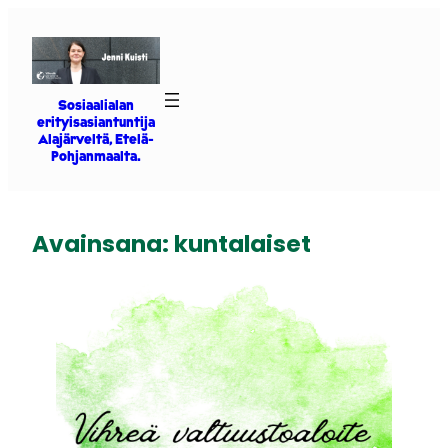
Siirry
sisältöön
Sosiaalialan
erityisasiantuntija
Alajärveltä, Etelä-
Pohjanmaalta.
Avainsana:
kuntalaiset