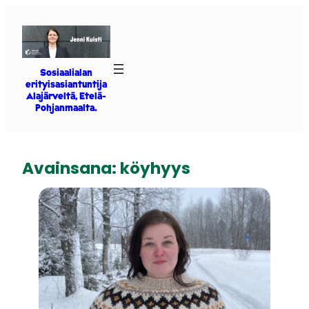
Siirry
sisältöön
Sosiaalialan
erityisasiantuntija
Alajärveltä, Etelä-
Pohjanmaalta.
Avainsana:
köyhyys