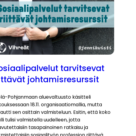
osiaalipalvelut tarvitsevat
iittävät johtamisresurssit
elä-Pohjanmaan aluevaltuusto käsitteli
ouksessaan 18.11. organisaatiomallia, mutta
autti sen osittain valmisteluun. Esitin, että koko
li tulisi valmistella uudelleen, jotta
vutettaisiin tasapainoinen ratkaisu ja
mistettaisiin sosiaalityön profession riittävä