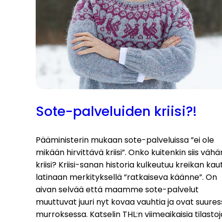
Sote-palveluiden kriisi?!
Pääministerin mukaan sote-palveluissa ”ei ole
mikään hirvittävä kriisi”. Onko kuitenkin siis vähä
kriisi? Kriisi-sanan historia kulkeutuu kreikan kau
latinaan merkityksellä ”ratkaiseva käänne”. On
aivan selvää että maamme sote-palvelut
muuttuvat juuri nyt kovaa vauhtia ja ovat suure
murroksessa. Katselin THL:n viimeaikaisia tilastoj