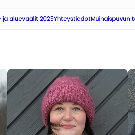
 ja aluevaalit 2025
Yhteystiedot
Muinaispuvun t