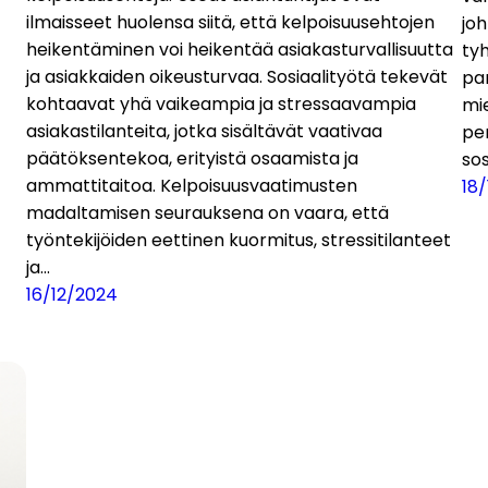
ilmaisseet huolensa siitä, että kelpoisuusehtojen
jo
heikentäminen voi heikentää asiakasturvallisuutta
tyh
ja asiakkaiden oikeusturvaa. Sosiaalityötä tekevät
pa
kohtaavat yhä vaikeampia ja stressaavampia
mie
asiakastilanteita, jotka sisältävät vaativaa
per
päätöksentekoa, erityistä osaamista ja
so
ammattitaitoa. Kelpoisuusvaatimusten
18/
madaltamisen seurauksena on vaara, että
työntekijöiden eettinen kuormitus, stressitilanteet
ja…
16/12/2024