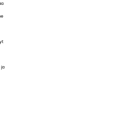
aa
me
yt
 ja