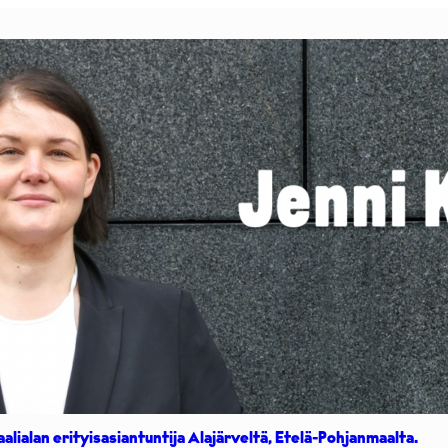
aalialan erityisasiantuntija Alajärveltä, Etelä-Pohjanmaalta.