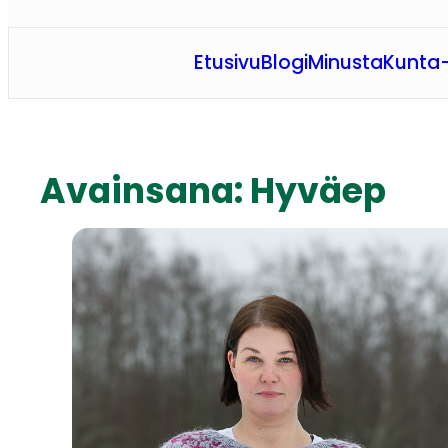
Etusivu
Blogi
Minusta
Kunta-
Avainsana:
Hyväep