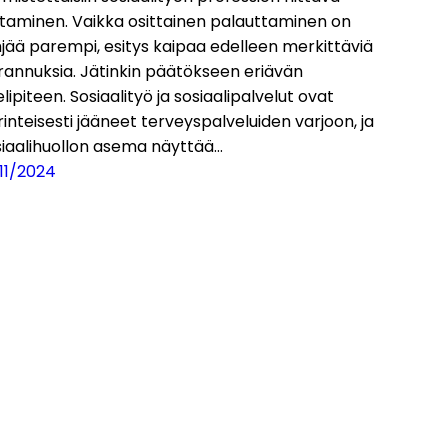
htaminen. Vaikka osittainen palauttaminen on
jää parempi, esitys kaipaa edelleen merkittäviä
rannuksia. Jätinkin päätökseen eriävän
lipiteen. Sosiaalityö ja sosiaalipalvelut ovat
inteisesti jääneet terveyspalveluiden varjoon, ja
siaalihuollon asema näyttää…
11/2024