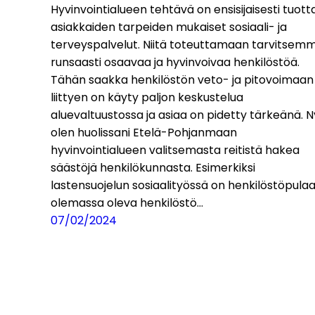
Hyvinvointialueen tehtävä on ensisijaisesti tuott
asiakkaiden tarpeiden mukaiset sosiaali- ja
terveyspalvelut. Niitä toteuttamaan tarvitsem
runsaasti osaavaa ja hyvinvoivaa henkilöstöä.
Tähän saakka henkilöstön veto- ja pitovoimaan
liittyen on käyty paljon keskustelua
aluevaltuustossa ja asiaa on pidetty tärkeänä. N
olen huolissani Etelä-Pohjanmaan
hyvinvointialueen valitsemasta reitistä hakea
säästöjä henkilökunnasta. Esimerkiksi
lastensuojelun sosiaalityössä on henkilöstöpulaa
olemassa oleva henkilöstö…
07/02/2024