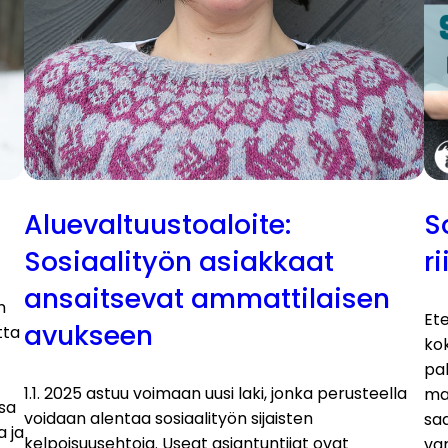
Aluevaltuustoaloite:
S
Sosiaalityön asiakkaat
r
ansaitsevat ammattilaisen
n
Et
avukseen
tta
kok
pal
1.1. 2025 astuu voimaan uusi laki, jonka perusteella
mal
ssa
voidaan alentaa sosiaalityön sijaisten
saa
a ja
kelpoisuusehtoja. Useat asiantuntijat ovat
var