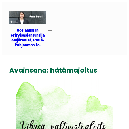
Siirry
sisältöön
Sosiaalialan
erityisasiantuntija
Alajärveltä, Etelä-
Pohjanmaalta.
Avainsana:
hätämajoitus