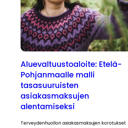
Aluevaltuustoaloite: Etelä-
Pohjanmaalle malli
tasasuuruisten
asiakasmaksujen
alentamiseksi
Terveydenhuollon asiakasmaksujen korotukset