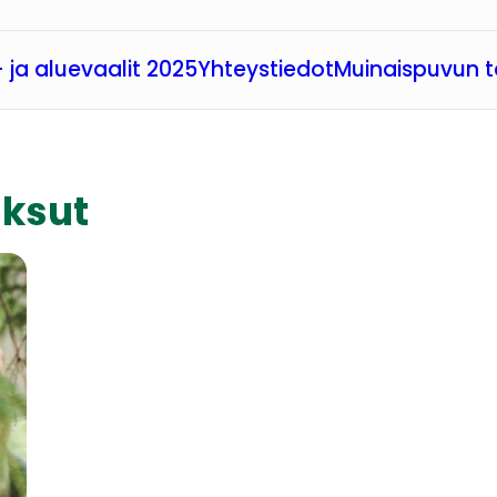
 ja aluevaalit 2025
Yhteystiedot
Muinaispuvun t
ksut