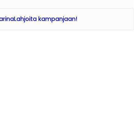
arina
Lahjoita kampanjaan!