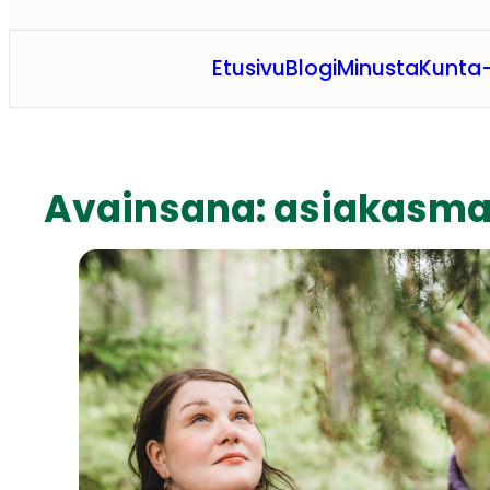
Etusivu
Blogi
Minusta
Kunta-
Avainsana:
asiakasma