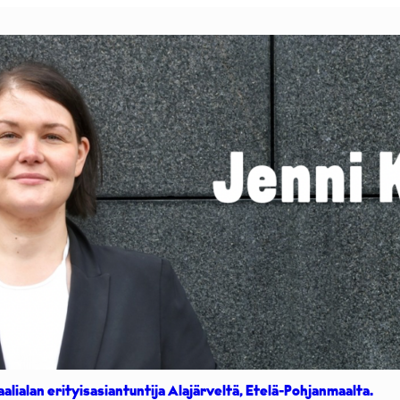
aalialan erityisasiantuntija Alajärveltä, Etelä-Pohjanmaalta.