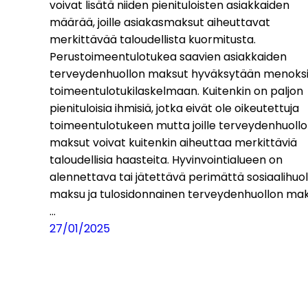
voivat lisätä niiden pienituloisten asiakkaiden
määrää, joille asiakasmaksut aiheuttavat
merkittävää taloudellista kuormitusta.
Perustoimeentulotukea saavien asiakkaiden
terveydenhuollon maksut hyväksytään menoks
toimeentulotukilaskelmaan. Kuitenkin on paljon
pienituloisia ihmisiä, jotka eivät ole oikeutettuja
toimeentulotukeen mutta joille terveydenhuoll
maksut voivat kuitenkin aiheuttaa merkittäviä
taloudellisia haasteita. Hyvinvointialueen on
alennettava tai jätettävä perimättä sosiaalihuo
maksu ja tulosidonnainen terveydenhuollon mak
…
27/01/2025