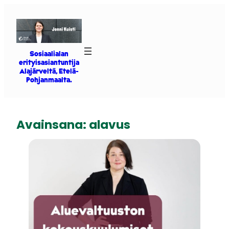
Siirry
sisältöön
Sosiaalialan
erityisasiantuntija
Alajärveltä, Etelä-
Pohjanmaalta.
Avainsana:
alavus