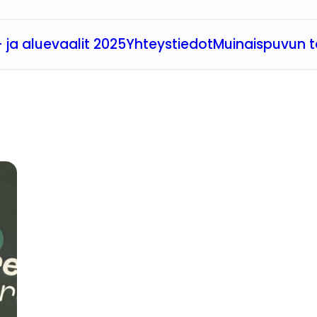
 ja aluevaalit 2025
Yhteystiedot
Muinaispuvun t