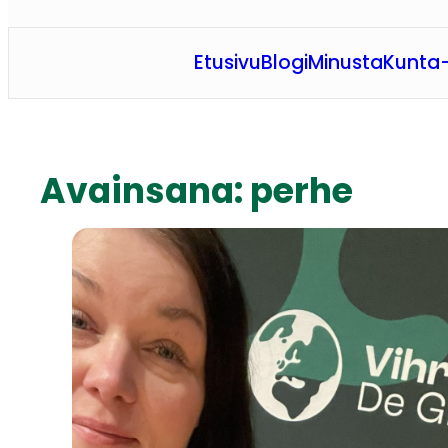
Etusivu
Blogi
Minusta
Kunta-
Avainsana:
perhe