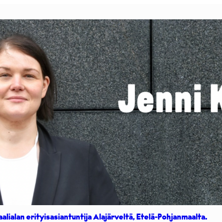
aalialan erityisasiantuntija Alajärveltä, Etelä-Pohjanmaalta.