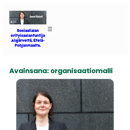
Siirry
sisältöön
Sosiaalialan
erityisasiantuntija
Alajärveltä, Etelä-
Pohjanmaalta.
Avainsana:
organisaatiomalli