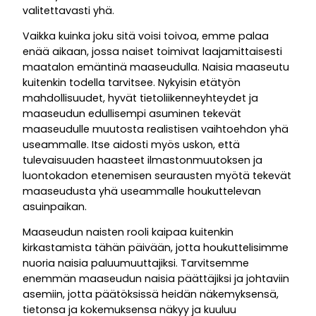
valitettavasti yhä.
Vaikka kuinka joku sitä voisi toivoa, emme palaa
enää aikaan, jossa naiset toimivat laajamittaisesti
maatalon emäntinä maaseudulla. Naisia maaseutu
kuitenkin todella tarvitsee. Nykyisin etätyön
mahdollisuudet, hyvät tietoliikenneyhteydet ja
maaseudun edullisempi asuminen tekevät
maaseudulle muutosta realistisen vaihtoehdon yhä
useammalle. Itse aidosti myös uskon, että
tulevaisuuden haasteet ilmastonmuutoksen ja
luontokadon etenemisen seurausten myötä tekevät
maaseudusta yhä useammalle houkuttelevan
asuinpaikan.
Maaseudun naisten rooli kaipaa kuitenkin
kirkastamista tähän päivään, jotta houkuttelisimme
nuoria naisia paluumuuttajiksi. Tarvitsemme
enemmän maaseudun naisia päättäjiksi ja johtaviin
asemiin, jotta päätöksissä heidän näkemyksensä,
tietonsa ja kokemuksensa näkyy ja kuuluu