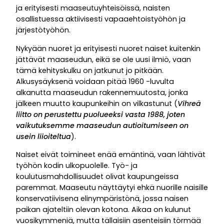
ja erityisesti maaseutuyhteisöissä, naisten
osallistuessa aktiivisesti vapaaehtoistyöhön ja
järjestötyöhön.
Nykyään nuoret ja erityisesti nuoret naiset kuitenkin
jättävät maaseudun, eikä se ole uusi ilmiö, vaan
tämä kehityskulku on jatkunut jo pitkään.
Alkusysäyksenä voidaan pitää 1960 -luvulta
alkanutta maaseudun rakennemuutosta, jonka
jälkeen muutto kaupunkeihin on vilkastunut (
Vihreä
liitto on perustettu puolueeksi vasta 1988, joten
vaikutuksemme maaseudun autioitumiseen on
usein liioiteltua
).
Naiset eivät toimineet enää emäntinä, vaan lähtivät
työhön kodin ulkopuolelle. Työ- ja
koulutusmahdollisuudet olivat kaupungeissa
paremmat. Maaseutu näyttäytyi ehkä nuorille naisille
konservatiivisena elinympäristönä, jossa naisen
paikan ajateltiin olevan kotona. Aikaa on kulunut
vuosikymmeniä, mutta tällaisiin asenteisiin törmää