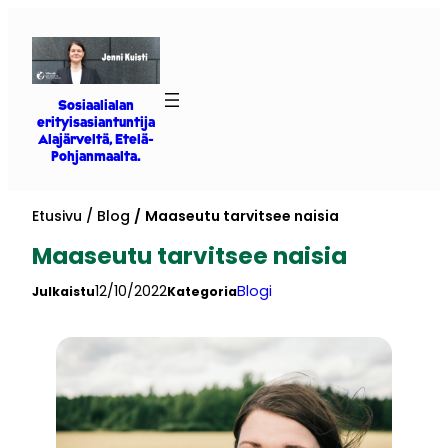
Siirry
sisältöön
Sosiaalialan
erityisasiantuntija
Alajärveltä, Etelä-
Pohjanmaalta.
Etusivu
Blog
Maaseutu tarvitsee naisia
Maaseutu tarvitsee naisia
12/10/2022
Blogi
Julkaistu
Kategoria